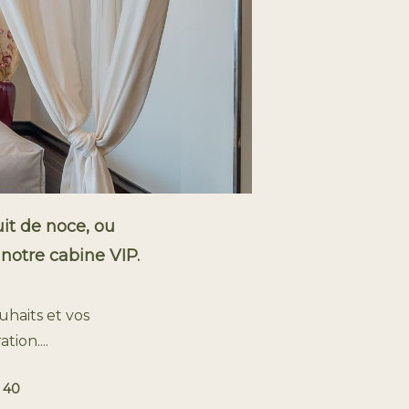
uit de noce, ou
notre cabine VIP.
haits et vos
ion....
 40